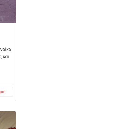
υναίκα
 και
ρα!