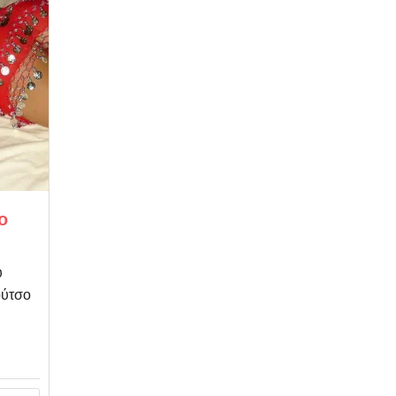
ο
υ
ούτσο