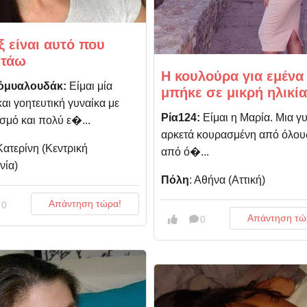
ξ είναι αυτό που
ητάω
Η κουλούρα για εμένα
όμυαλουδάκ:
Είμαι μία
μπήκε σε μικρή ηλικία
αι γοητευτική γυναίκα με
Ρία124:
Είμαι η Μαρία. Μια γ
σμό και πολύ ε�...
αρκετά κουρασμένη από όλους
 Κατερίνη (Kεντρική
από ό�...
νία)
Πόλη
: Αθήνα (Αττική)
Απάντηση τώρα!
0
Απάντηση τώ
0