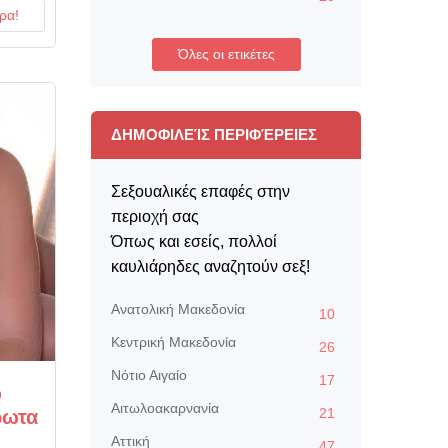
ρα!
Όλες οι ετικέτες
ΔΗΜΟΦΙΛΕΊΣ ΠΕΡΙΦΈΡΕΙΕΣ
Σεξουαλικές επαφές στην
περιοχή σας
Όπως και εσείς, πολλοί
καυλιάρηδες αναζητούν σεξ!
Aνατολική Μακεδονία
10
Kεντρική Μακεδονία
26
Nότιο Αιγαίο
17
ω
Αιτωλοακαρνανία
21
ρωτα
Αττική
47