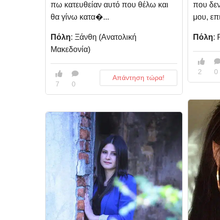
πω κατευθείαν αυτό που θέλω και
που δεν
θα γίνω κατα�...
μου, επ
Πόλη
: Ξάνθη (Aνατολική
Πόλη
:
Μακεδονία)
2
0
Απάντηση τώρα!
7
0