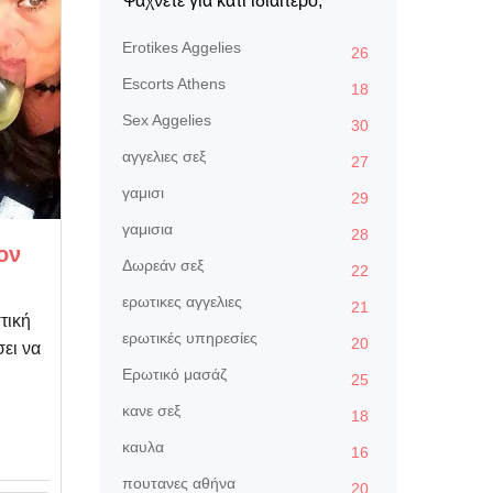
Ψάχνετε για κάτι ιδιαίτερο;
Erotikes Aggelies
26
Escorts Athens
18
Sex Aggelies
30
αγγελιες σεξ
27
γαμισι
29
γαμισια
28
ον
Δωρεάν σεξ
22
ερωτικες αγγελιες
21
τική
ερωτικές υπηρεσίες
20
ει να
Ερωτικό μασάζ
25
κανε σεξ
18
ή
καυλα
16
πουτανες αθήνα
20