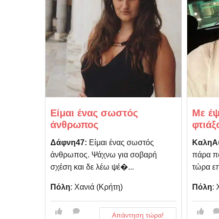
Είμαι ένας σωστός
Με έψ
άνθρωπος
φτιάξ
Δάφνη47:
Είμαι ένας σωστός
ΚαληΑ
άνθρωπος. Ψάχνω για σοβαρή
πάρα πο
σχέση και δε λέω ψέ�...
τώρα επ
Πόλη
: Χανιά (Κρήτη)
Πόλη
:
Απάντηση τώρα!