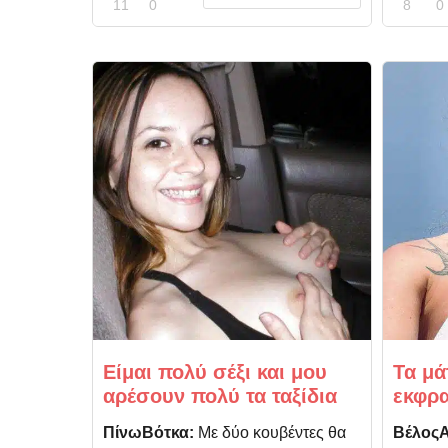
11
0
8
0
Είμαι πολύ σέξι και μου
Τα μά
αρέσουν πολύ τα ταξίδια
εκφρα
ΠίνωΒότκα:
Με δύο κουβέντες θα
Βέλος