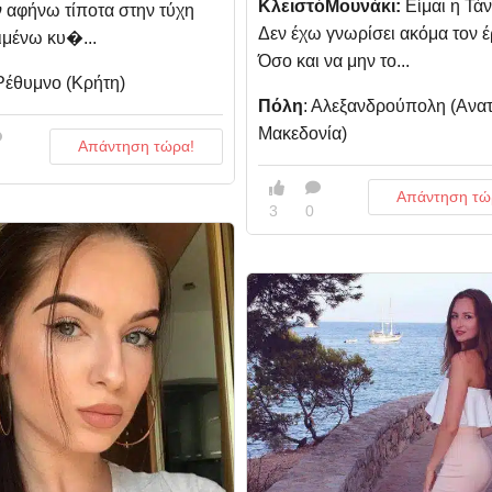
ΚλειστόΜουνάκι:
Είμαι η Τάν
 αφήνω τίποτα στην τύχη
Δεν έχω γνωρίσει ακόμα τον 
ιμένω κυ�...
Όσο και να μην το...
 Ρέθυμνο (Κρήτη)
Πόλη
: Αλεξανδρούπολη (Aνατ
Μακεδονία)
Απάντηση τώρα!
Απάντηση τώ
3
0