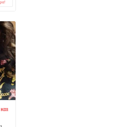
ρα!
και
ι