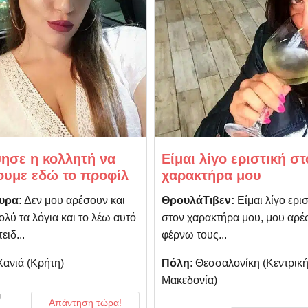
ησε η κολλητή να
Είμαι λίγο εριστική στ
ουμε εδώ το προφίλ
χαρακτήρα μου
υρα:
Δεν μου αρέσουν και
ΘρουλάΤιβεν:
Είμαι λίγο ερισ
λύ τα λόγια και το λέω αυτό
στον χαρακτήρα μου, μου αρέσ
ειδ...
φέρνω τους...
 Χανιά (Κρήτη)
Πόλη
: Θεσσαλονίκη (Kεντρικ
Μακεδονία)
Απάντηση τώρα!