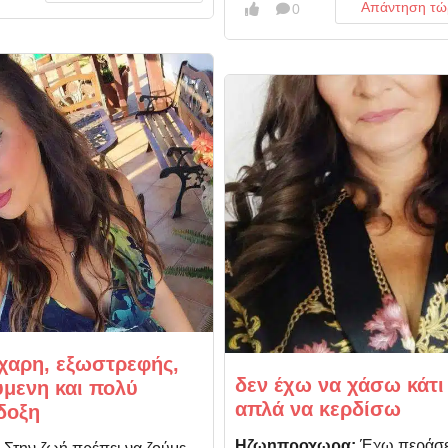
Απάντηση τώ
0
χαρη, εξωστρεφής,
δεν έχω να χάσω κάτι 
μενη και πολύ
απλά να κερδίσω
δοξη
Ηζωηπροχωρα:
Έχω περάσε