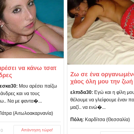
ρέσει να κάνω τσατ
Ζω σε ένα οργανωμέν
δρες
χάος όλη μου την ζωή
εσκα30:
Μου αρέσει παίζω
ελπιδα30:
Εγώ και η φίλη μο
 άνδρες και να τους
θέλουμε να γλείφουμε έναν π
.. Να με φαντα�...
μαζί.. να ενώ�...
 Πάτρα (Αιτωλοακαρνανία)
Πόλη
: Καρδίτσα (Θεσσαλία)
Απάντηση τώρα!
0