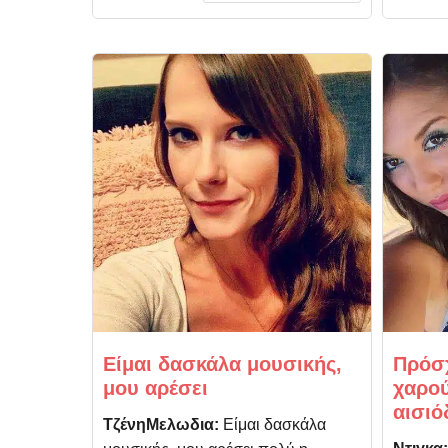
Είμαι δασκάλα μουσικής,
Πρόσ
μου αρέσει
χαρού
αισιό
ΤζένηΜελωδια:
Είμαι δασκάλα