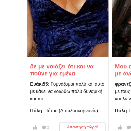
δε με νοιάζει ότι και να
Μου α
πούνε για εμένα
με άν
Ευάκι55:
Γυμνάζομαι πολύ και αυτό
φραντζ
με κάνει να νοιώθω πολύ δυναμική
με τους
και πο...
καυλώνω
Πόλη
: Πάτρα (Αιτωλοακαρνανία)
Πόλη
:
Απάντηση τώρα!
0