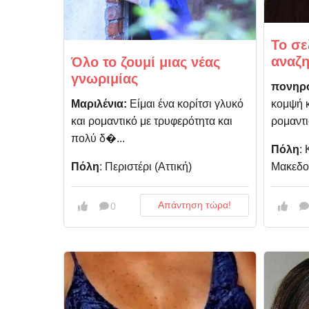
Το σε
αναζ
Όλο το ζουμί μιας νέας
γνωριμίας
πονηρ
Μαριλένια:
Είμαι ένα κορίτσι γλυκό
κομψή κ
και ρομαντικό με τρυφερότητα και
ρομαντι
πολύ δ�...
Πόλη
:
Πόλη
: Περιστέρι (Αττική)
Μακεδο
Απάντηση τώρα!
0