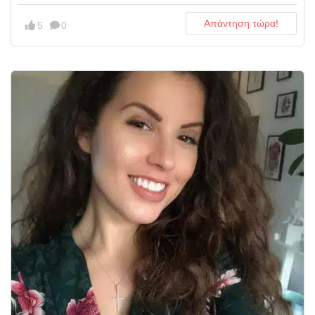
Απάντηση τώρα!
5
0