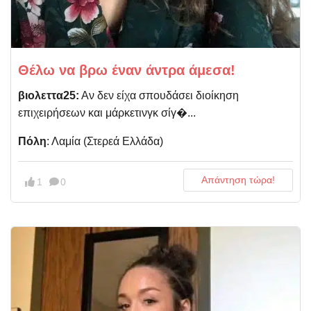
Θέλω να βρω έναν άντρα άμεσα!
βιολεττα25:
Αν δεν είχα σπουδάσει διοίκηση
επιχειρήσεων και μάρκετινγκ σίγ�...
Πόλη
: Λαμία (Στερεά Ελλάδα)
Απάντηση τώρα!
1
0