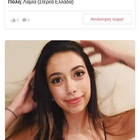
Πόλη
: Λαμία (Στερεά Ελλάδα)
Απάντηση τώρα!
5
0