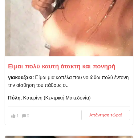
Είμαι πολύ καυτή άτακτη και πονηρή
γιακουζακι:
Είμαι μια κοπέλα που νοιώθω πολύ έντονη
την αίσθηση του πάθους σ...
Πόλη
: Κατερίνη (Kεντρική Μακεδονία)
Απάντηση τώρα!
1
0