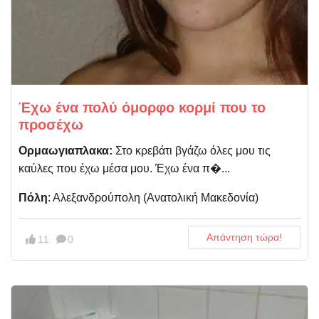
Έχω ένα πολύ όμορφο κορμί που το
προσέχω
Ορμαωγιαπλακα:
Στο κρεβάτι βγάζω όλες μου τις
καύλες που έχω μέσα μου. Έχω ένα π�...
Πόλη
: Αλεξανδρούπολη (Aνατολική Μακεδονία)
Απάντηση τώρα!
11
0