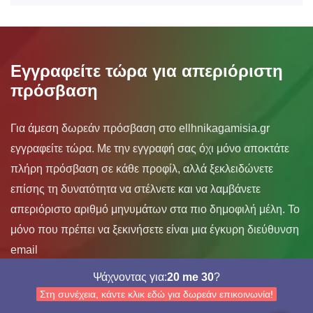
Εγγραφείτε τώρα για απεριόριστη
πρόσβαση
Για άμεση δωρεάν πρόσβαση στο ellhnikagamisia.gr
εγγραφείτε τώρα. Με την εγγραφή σας όχι μόνο αποκτάτε
πλήρη πρόσβαση σε κάθε προφίλ, αλλά ξεκλειδώνετε
επίσης τη δυνατότητα να στέλνετε και να λαμβάνετε
απεριόριστο αριθμό μηνυμάτων στα πιο δημοφιλή μέλη. Το
μόνο που πρέπει να ξεκινήσετε είναι μια έγκυρη διεύθυνση
email
Ψάχνοντας για:
20 me 30
?
ΗΛΕΚΤΡΟΝΙΚΗ ΔΙΕΥΘΥΝΣΗ:
Στη συνέχεια, κάντε κλικ εδώ για δωρεάν επικοινωνία!