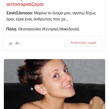
αυτοσαρκάζομαι
ΣουίτΣάντοου:
Μαρίνα το όνομα μου, αγαπώ δίχως
όρια, είμαι ένας άνθρωπος που χα...
Πόλη
: Θεσσαλονίκη (Kεντρική Μακεδονία)
Απάντηση τώρα!
0