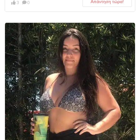
Απάντηση τώρα!
3
0