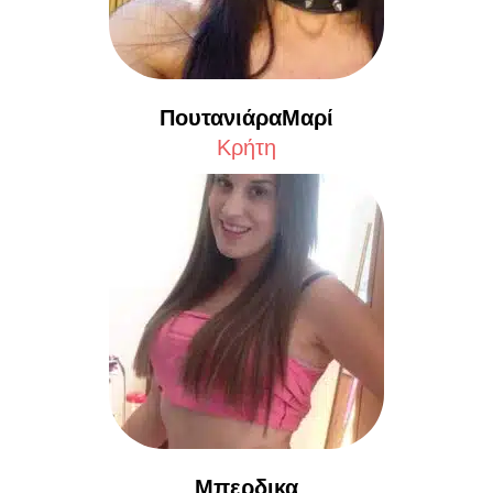
ΠουτανιάραΜαρί
Κρήτη
Μπερδικα