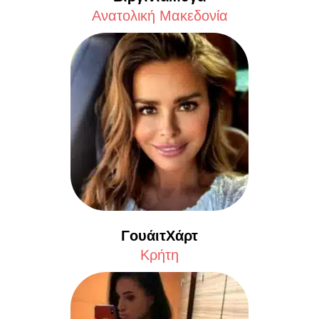
Aνατολική Μακεδονία
ΓουάιτΧάρτ
Κρήτη