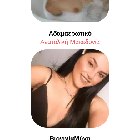
Αδαμαερωτικό
Aνατολική Μακεδονία
ΒιργινίαΜύγα