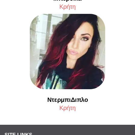
Κρήτη
ΝτερμπιΔιπλο
Κρήτη
SITE LINKS