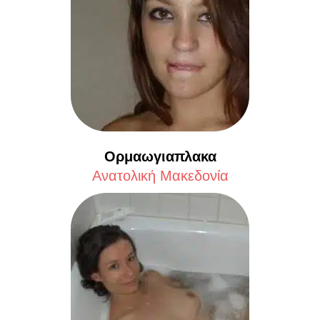
Ορμαωγιαπλακα
Aνατολική Μακεδονία