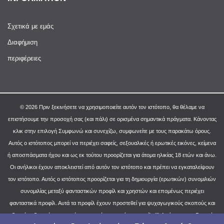
Σχετικά με εμάς
Διαφήμιση
περιφέρειες
© 2026 Πριν ξεκινήσετε να χρησιμοποιείτε αυτόν τον ιστότοπο, θα θέλαμε να
επιστήσουμε την προσοχή σας (και πάλι) σε ορισμένα σημαντικά πράγματα. Κάνοντας
κλικ στην επιλογή Συμφωνώ και συνεχίζω, συμφωνείτε με τους παρακάτω όρους.
Αυτός ο ιστότοπος μπορεί να περιέχει σαφείς, σεξουαλικές ή ερωτικές εικόνες, κείμενα
ή αποσπάσματα ήχου και ως εκ τούτου προορίζεται για άτομα ηλικίας 18 ετών και άνω.
Οι ανήλικοι έχουν αποκλειστεί από αυτόν τον ιστότοπο και πρέπει να εγκαταλείψουν
τον ιστότοπο. Αυτός ο ιστότοπος προορίζεται για τη δημιουργία (ερωτικών) συνομιλιών
συνομιλίας μεταξύ φανταστικών προφίλ και χρηστών και επομένως περιέχει
φανταστικά προφίλ. Αυτά τα προφίλ έχουν προστεθεί για ψυχαγωγικούς σκοπούς και
δεν είναι δυνατές οι φυσικές συμφωνίες με αυτά τα προφίλ. iii) Απόρρητο και Γενικοί