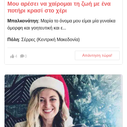
Μου αρέσει να χαίρομαι τη ζωή με ένα
ποτήρι κρασί στο χέρι
Μπαλκονάτηη:
Μαρία το όνομα μου είμαι μία γυναίκα
όμορφη και γοητευτική και ε...
Πόλη
: Σέρρες (Kεντρική Μακεδονία)
Απάντηση τώρα!
4
0