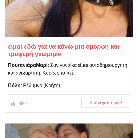
είμαι εδώ για να κάνω μια όμορφη και
τρυφερή γνωριμία
ΠουτανιάραΜαρί:
Σαν γυναίκα είμαι αυτοδημιούργητη
και ανεξάρτητη. Κυρίως το πεί...
Πόλη
: Ρέθυμνο (Κρήτη)
Απάντηση τώρα!
0