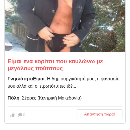
Είμαι ένα κορίτσι που καυλώνω με
μεγάλους πούτσους
ΓνησιότηταΕιμαι:
Η δημιουργικότητά μου, η φαντασία
μου αλλά και οι πρωτότυπες ιδέ...
Πόλη
: Σέρρες (Kεντρική Μακεδονία)
Απάντηση τώρα!
0