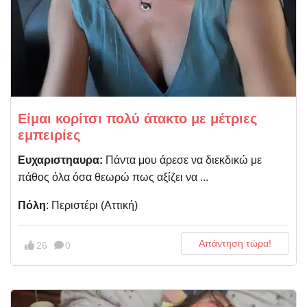
Είμαι κορίτσι πολύ άτακτο με μέτριες
εμπειρίες
Ευχαριστηαυρα:
Πάντα μου άρεσε να διεκδικώ με
πάθος όλα όσα θεωρώ πως αξίζει να ...
Πόλη
: Περιστέρι (Αττική)
Απάντηση τώρα!
26
0