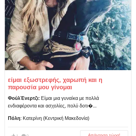
είμαι εξωστρεφής, χαρωπή και η
παρουσία μου γίνομαι
ΦούλΈνερτζι:
Είμαι μια γυναίκα με πολλά
ενδιαφέροντα και ασχολίες, πολύ δοτι�...
Πόλη
: Κατερίνη (Kεντρική Μακεδονία)
Απάντηση τώρα!
1
0