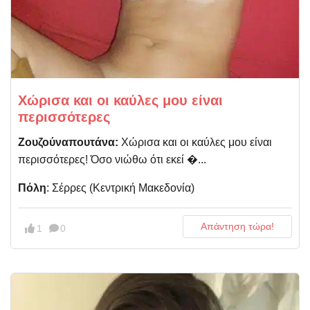
Χώρισα και οι καύλες μου είναι
περισσότερες
Ζουζούναπουτάνα:
Χώρισα και οι καύλες μου είναι
περισσότερες! Όσο νιώθω ότι εκεί �...
Πόλη
: Σέρρες (Kεντρική Μακεδονία)
Απάντηση τώρα!
1
0