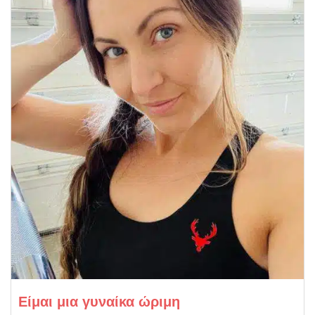
Είμαι μια γυναίκα ώριμη