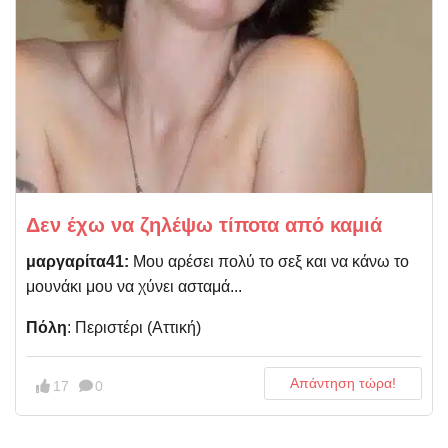
Δεν έχω να ζηλέψω τίποτα από καμιά
μαργαρίτα41:
Μου αρέσει πολύ το σεξ και να κάνω το
μουνάκι μου να χύνει ασταμά...
Πόλη
: Περιστέρι (Αττική)
Απάντηση τώρα!
17
0