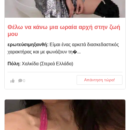
Θέλω να κάνω μια ωραία αρχή στην ζωή
μου
ερωτεύσιμηξανθή:
Είμαι ένας αρκετά διασκεδαστικός
χαρακτήρας και με φωνάζουν τη�...
Πόλη
: Χαλκίδα (Στερεά Ελλάδα)
Απάντηση τώρα!
0