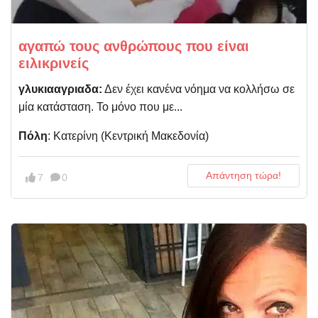
αγαπώ τους ανθρώπους που είναι
ειλικρινείς
γλυκιααγριαδα:
Δεν έχει κανένα νόημα να κολλήσω σε
μία κατάσταση. Το μόνο που με...
Πόλη
: Κατερίνη (Kεντρική Μακεδονία)
Απάντηση τώρα!
7
0