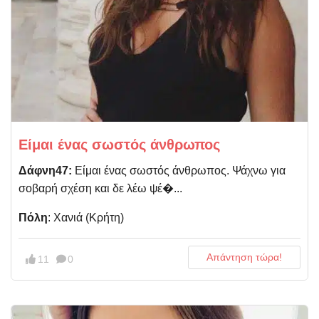
Είμαι ένας σωστός άνθρωπος
Δάφνη47:
Είμαι ένας σωστός άνθρωπος. Ψάχνω για
σοβαρή σχέση και δε λέω ψέ�...
Πόλη
: Χανιά (Κρήτη)
Απάντηση τώρα!
11
0