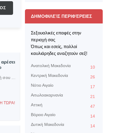
ΟΣ
ΔΗΜΟΦΙΛΕΊΣ ΠΕΡΙΦΈΡΕΙΕΣ
Σεξουαλικές επαφές στην
περιοχή σας
Όπως και εσείς, πολλοί
καυλιάρηδες αναζητούν σεξ!
υ αρέσει
Aνατολική Μακεδονία
ω
10
Kεντρική Μακεδονία
26
ή σου ...
Nότιο Αιγαίο
17
Αιτωλοακαρνανία
21
Η ΤΏΡΑ!
Αττική
47
Βόρειο Αιγαίο
14
Δυτική Μακεδονία
14