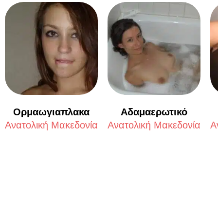
Ορμαωγιαπλακα
Αδαμαερωτικό
Aνατολική Μακεδονία
Aνατολική Μακεδονία
A