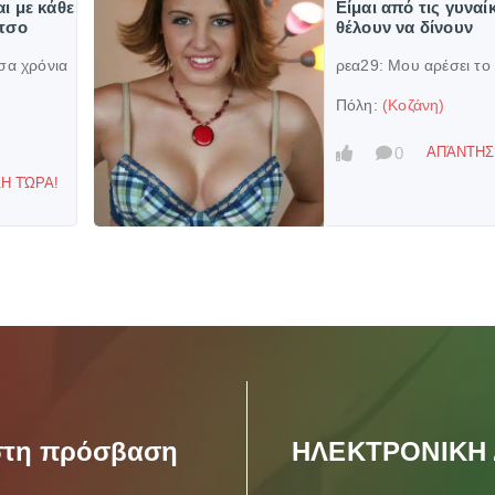
ι με κάθε
Είμαι από τις γυναί
ύτσο
θέλουν να δίνουν
σα χρόνια
ρεα29:
Μου αρέσει το
Πόλη:
(Κοζάνη)
0
ΑΠΆΝΤΗΣ
Η ΤΏΡΑ!
ιστη πρόσβαση
ΗΛΕΚΤΡΟΝΙΚΗ 