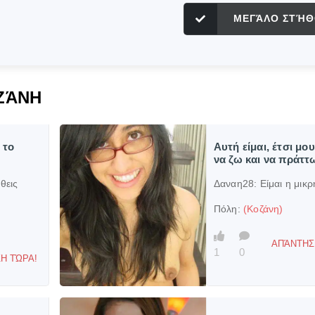
ΜΕΓΆΛΟ ΣΤΉΘ
ΖΆΝΗ
 το
Αυτή είμαι, έτσι μο
να ζω και να πράττ
θεις
Δαναη28:
Είμαι η μικρ
Πόλη:
(Κοζάνη)
ΑΠΆΝΤΗΣ
1
0
Η ΤΏΡΑ!