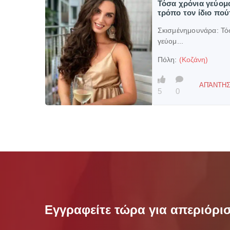
Τόσα χρόνια γεύομα
τρόπο τον ίδιο πο
Σκισμένημουνάρα:
Τό
γεύομ...
Πόλη:
(Κοζάνη)
ΑΠΆΝΤΗΣ
5
0
Εγγραφείτε τώρα για απεριόρ