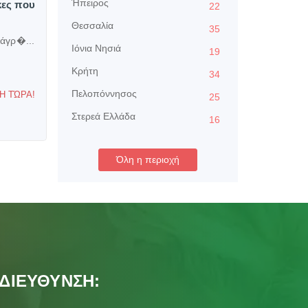
Ήπειρος
κες που
22
Θεσσαλία
35
 άγρ�...
Ιόνια Νησιά
19
Κρήτη
34
Πελοπόννησος
Η ΤΏΡΑ!
25
Στερεά Ελλάδα
16
Όλη η περιοχή
ΔΙΕΥΘΥΝΣΗ: