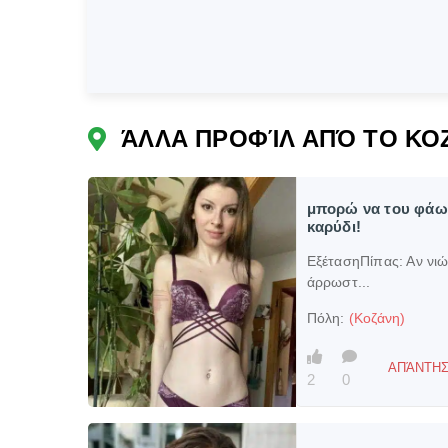
ΆΛΛΑ ΠΡΟΦΊΛ ΑΠΌ ΤΟ ΚΟ
μπορώ να του φάω
καρύδι!
ΕξέτασηΠίπας:
Αν νιώ
άρρωστ...
Πόλη:
(Κοζάνη)
ΑΠΆΝΤΗΣ
2
0