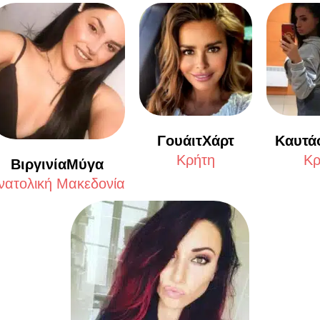
ΓουάιτΧάρτ
Καυτά
Κρήτη
Κρ
ΒιργινίαΜύγα
νατολική Μακεδονία