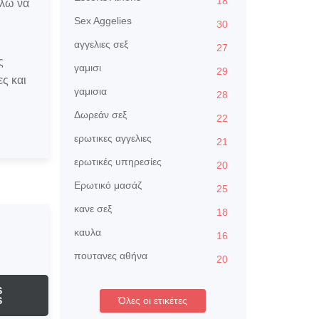
18
έλω να
Sex Aggelies
30
αγγελιες σεξ
27
ς
γαμισι
29
ς και
γαμισια
28
Δωρεάν σεξ
22
ερωτικες αγγελιες
21
ερωτικές υπηρεσίες
20
Ερωτικό μασάζ
25
κανε σεξ
18
καυλα
16
πουτανες αθήνα
20
S
S
Όλες οι ετικέτες