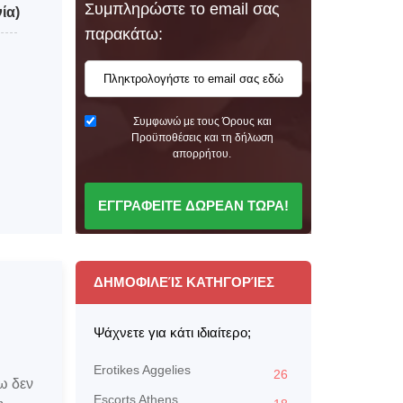
Συμπληρώστε το email σας
ία)
παρακάτω:
Συμφωνώ με τους Όρους και
Προϋποθέσεις και τη δήλωση
απορρήτου.
ΕΓΓΡΑΦΕΙΤΕ ΔΩΡΕΑΝ ΤΩΡΑ!
ΔΗΜΟΦΙΛΕΊΣ ΚΑΤΗΓΟΡΊΕΣ
Ψάχνετε για κάτι ιδιαίτερο;
Erotikes Aggelies
26
ξω δεν
Escorts Athens