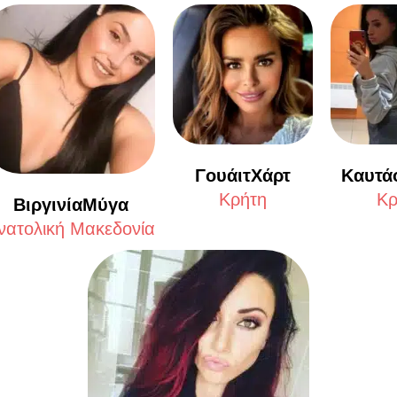
ΓουάιτΧάρτ
Καυτά
Κρήτη
Κρ
ΒιργινίαΜύγα
νατολική Μακεδονία