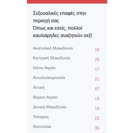
Σεξουαλικές επαφές στην
περιοχή σας
Όπως και εσείς, πολλοί
καυλιάρηδες αναζητούν σεξ!
Aνατολική Μακεδονία
10
Kεντρική Μακεδονία
26
Nότιο Αιγαίο
17
Αιτωλοακαρνανία
21
Αττική
47
Βόρειο Αιγαίο
14
Δυτική Μακεδονία
14
Ήπειρος
22
Θεσσαλία
35