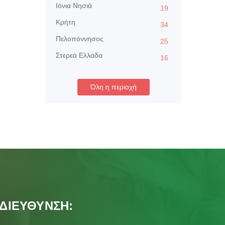
Ιόνια Νησιά
19
Κρήτη
34
Πελοπόννησος
25
Στερεά Ελλάδα
16
Όλη η περιοχή
ΔΙΕΥΘΥΝΣΗ: